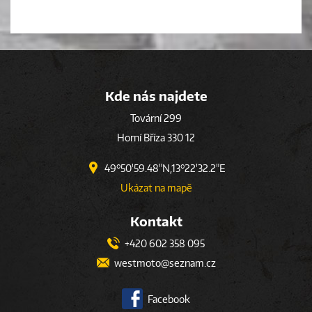
Kde nás najdete
Tovární 299
Horní Bříza 330 12
49°50'59.48"N,13°22'32.2"E
Ukázat na mapě
Kontakt
+420 602 358 095
westmoto@seznam.cz
Facebook