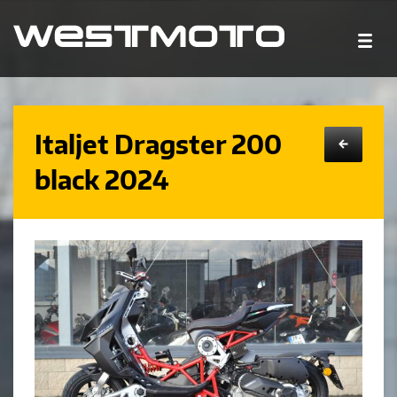
Italjet Dragster 200
←
black 2024