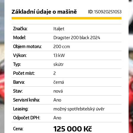
Základní údaje o mašině
ID:
150920251053
Značka:
Italjet
Model:
Dragster 200 black 2024
Objem motoru:
200 ccm
Výkon:
13 kW
Typ:
skútr
Počet míst:
2
Barva:
černá
Stav:
nová
Servisní kniha:
Ano
Leasing:
možný spotřebitelský úvěr
Odpočet DPH:
Ano
125 000 Kč
Cena: