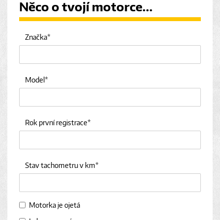
Něco o tvojí motorce...
Značka
Model
Rok první registrace
Stav tachometru v km
Motorka je ojetá