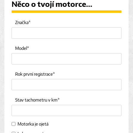
Něco o tvojí motorce...
Značka
Model
Rok první registrace
Stav tachometru v km
Motorka je ojetá