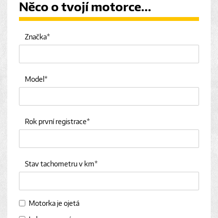
Něco o tvojí motorce...
Značka
Model
Rok první registrace
Stav tachometru v km
Motorka je ojetá