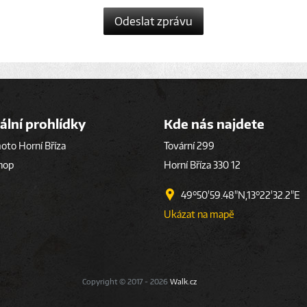
Odeslat zprávu
ální prohlídky
Kde nás najdete
to Horní Bříza
Tovární 299
hop
Horní Bříza 330 12
49°50'59.48"N,13°22'32.2"E
Ukázat na mapě
Copyright © 2017 - 2026
Walk.cz