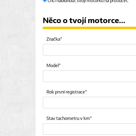
Chci nabídnout svoji motorku na protiúčet.
Něco o tvojí motorce...
Značka
Model
Rok první registrace
Stav tachometru v km