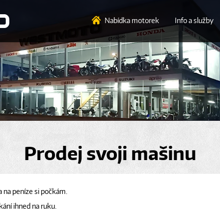
Nabídka motorek
Info a služby
Prodej svoji mašinu
a na peníze si počkám.
kání ihned na ruku.