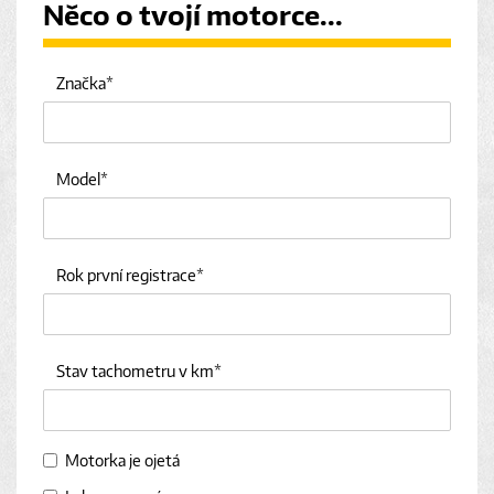
Něco o tvojí motorce...
Značka
Model
Rok první registrace
Stav tachometru v km
Motorka je ojetá