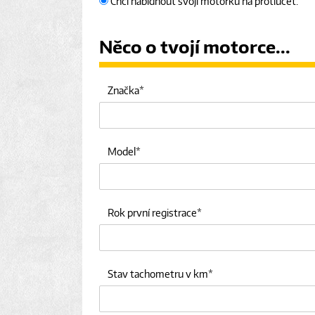
Chci nabídnout svoji motorku na protiúčet.
Něco o tvojí motorce...
Značka
Model
Rok první registrace
Stav tachometru v km