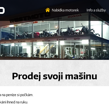
Nabídka motorek
Info a služby
Prodej svoji mašinu
a na peníze si počkám.
kání ihned na ruku.