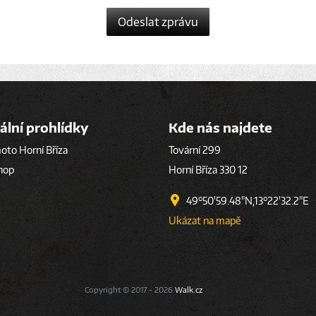
Odeslat zprávu
ální prohlídky
Kde nás najdete
to Horní Bříza
Tovární 299
hop
Horní Bříza 330 12
49°50'59.48"N,13°22'32.2"E
Ukázat na mapě
Copyright © 2017 - 2026
Walk.cz