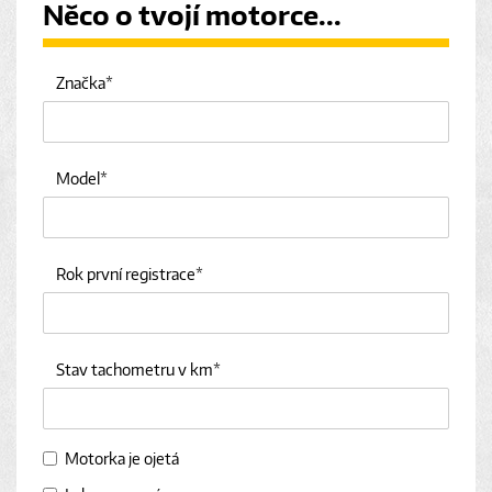
Něco o tvojí motorce...
Značka
Model
Rok první registrace
Stav tachometru v km
Motorka je ojetá