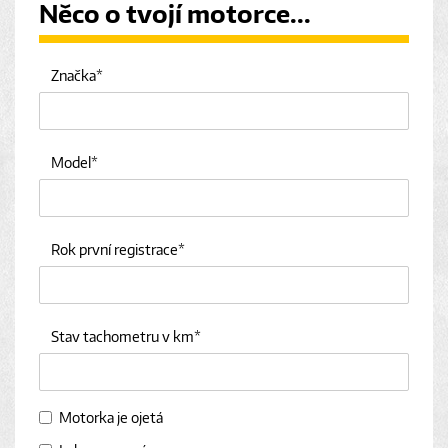
Něco o tvojí motorce...
Značka
Model
Rok první registrace
Stav tachometru v km
Motorka je ojetá