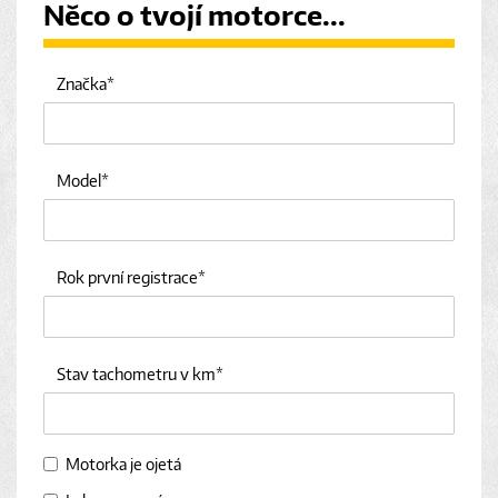
Něco o tvojí motorce...
Značka
Model
Rok první registrace
Stav tachometru v km
Motorka je ojetá