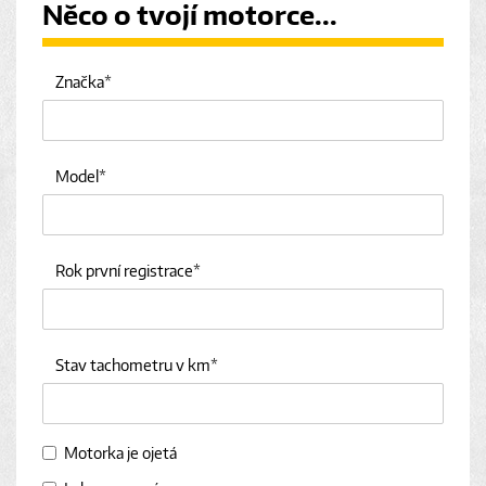
Něco o tvojí motorce...
Značka
Model
Rok první registrace
Stav tachometru v km
Motorka je ojetá