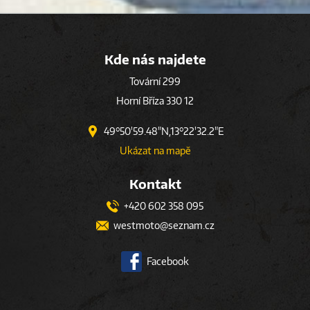
Kde nás najdete
Tovární 299
Horní Bříza 330 12
49°50'59.48"N,13°22'32.2"E
Ukázat na mapě
Kontakt
+420 602 358 095
westmoto@seznam.cz
Facebook