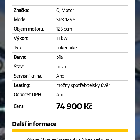
Značka:
QJ Motor
Model:
SRK 125 S
Objem motoru:
125 ccm
Výkon:
11 kW
Typ:
nakedbike
Barva:
bílá
Stav:
nová
Servisní kniha:
Ano
Leasing:
možný spotřebitelský úvěr
Odpočet DPH:
Ano
74 900 Kč
Cena:
Další informace