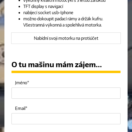
výkonný kvalitní motocykl s 3 letou zárukou
TFT display s navigací
nabíjecí socket usb-Iphone
možno dokoupit padací rámy a držák kufru.
Všestranná výkonná a spolehlivá motorka.
Nabídní svoji motorku na protiúčet
O tu mašinu mám zájem...
Jméno
Email