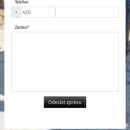
Telefon
+
Zpráva
Odeslat zprávu