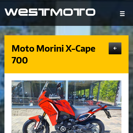
Moto Morini X-Cape
←
700