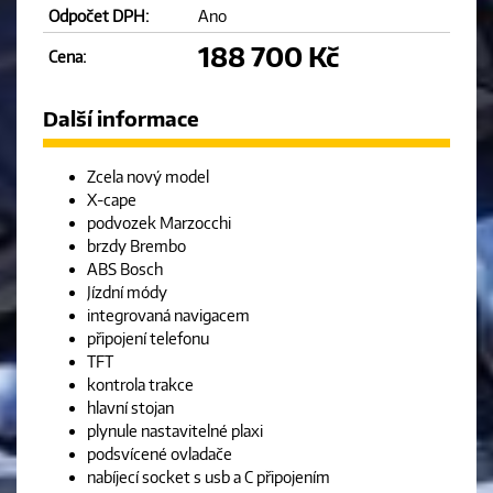
Odpočet DPH:
Ano
188 700 Kč
Cena:
Další informace
Zcela nový model
X-cape
podvozek Marzocchi
brzdy Brembo
ABS Bosch
Jízdní módy
integrovaná navigacem
připojení telefonu
TFT
kontrola trakce
hlavní stojan
plynule nastavitelné plaxi
podsvícené ovladače
nabíjecí socket s usb a C připojením