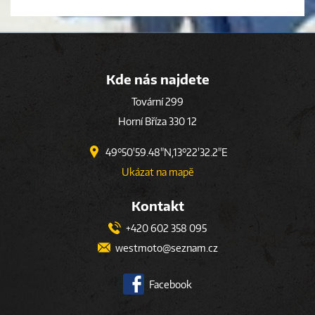
Kde nás najdete
Tovární 299
Horní Bříza 330 12
49°50'59.48"N,13°22'32.2"E
Ukázat na mapě
Kontakt
+420 602 358 095
westmoto@seznam.cz
Facebook