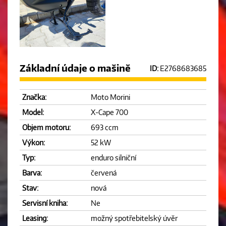
Základní údaje o mašině
ID:
E2768683685
Značka:
Moto Morini
Model:
X-Cape 700
Objem motoru:
693 ccm
Výkon:
52 kW
Typ:
enduro silniční
Barva:
červená
Stav:
nová
Servisní kniha:
Ne
Leasing:
možný spotřebitelský úvěr