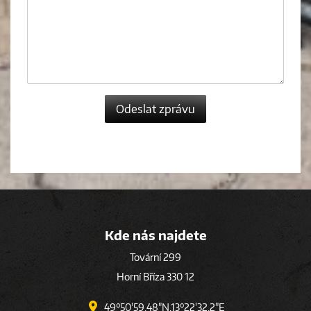
Odeslat zprávu
Kde nás najdete
Tovární 299
Horní Bříza 330 12
49°50'59.48"N,13°22'32.2"E