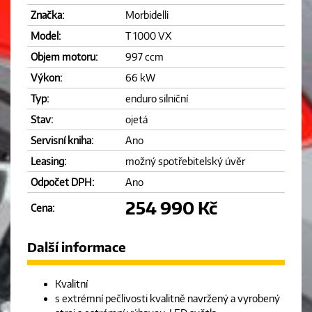
Značka:
Morbidelli
Model:
T 1000 VX
Objem motoru:
997 ccm
Výkon:
66 kW
Typ:
enduro silniční
Stav:
ojetá
Servisní kniha:
Ano
Leasing:
možný spotřebitelský úvěr
Odpočet DPH:
Ano
254 990 Kč
Cena:
Další informace
Kvalitní
s extrémní pečlivosti kvalitně navržený a vyrobený