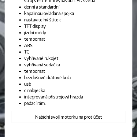
stroj s estrémní výbavou. LED světla
denní a standardní
kapalinou ovládaná spojka
nastavitelný štítek
TFT display
jízdní módy
tempomat
ABS
TC
vyhřívané rukojeti
vyhřívaná sedačka
tempomat
bezdušové drátové kola
usb
c nabíječka
integrovaná přistrojová hrazda
padací rám.
Nabídní svoji motorku na protiúčet