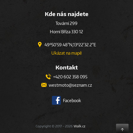
Kde nás najdete
Tovární 299
Horní Bříza 330 12
49°50'59.48"N,13°22'32.2"E
Ukázat na mapě
Kontakt
+420 602 358 095
westmoto@seznam.cz
Facebook
Copyright © 2017 - 2026
Walk.cz
↑