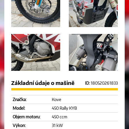
Základní údaje o mašině
ID:
180520261833
Značka:
Kove
Model:
450 Rally KYB
Objem motoru:
450 ccm
Výkon:
31 kW