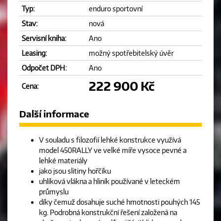
Typ:
enduro sportovní
Stav:
nová
Servisní kniha:
Ano
Leasing:
možný spotřebitelský úvěr
Odpočet DPH:
Ano
222 900 Kč
Cena:
Další informace
V souladu s filozofií lehké konstrukce využívá
model 450RALLY ve velké míře vysoce pevné a
lehké materiály
jako jsou slitiny hořčíku
uhlíková vlákna a hliník používané v leteckém
průmyslu
díky čemuž dosahuje suché hmotnosti pouhých 145
kg. Podrobná konstrukční řešení založená na