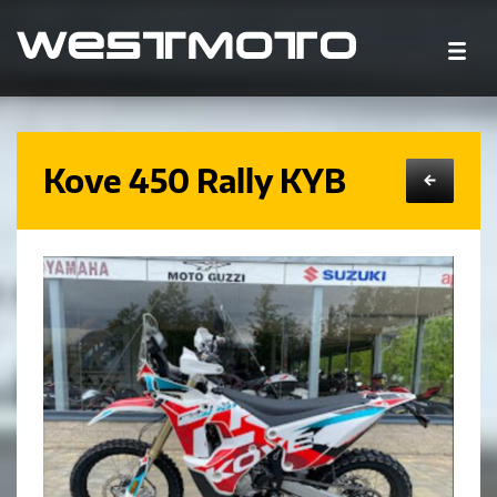
Kove 450 Rally KYB
←