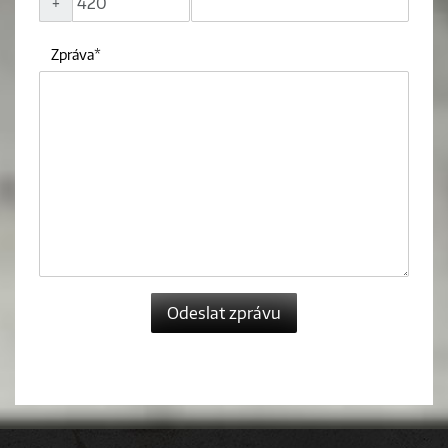
+
Zpráva
Odeslat zprávu