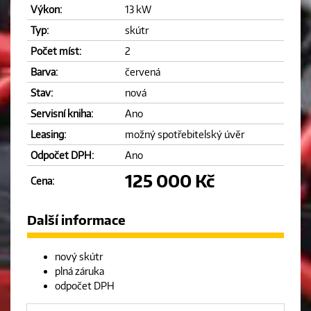
Výkon:
13 kW
Typ:
skútr
Počet míst:
2
Barva:
červená
Stav:
nová
Servisní kniha:
Ano
Leasing:
možný spotřebitelský úvěr
Odpočet DPH:
Ano
125 000 Kč
Cena:
Další informace
nový skútr
plná záruka
odpočet DPH