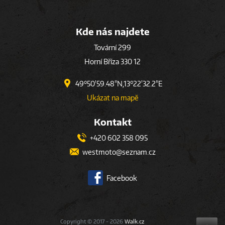
Kde nás najdete
Tovární 299
Horní Bříza 330 12
49°50'59.48"N,13°22'32.2"E
Ukázat na mapě
Kontakt
+420 602 358 095
westmoto@seznam.cz
Facebook
Copyright © 2017 - 2026
Walk.cz