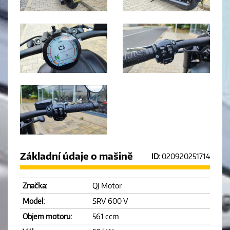
Základní údaje o mašině
ID:
020920251714
Značka:
QJ Motor
Model:
SRV 600 V
Objem motoru:
561 ccm