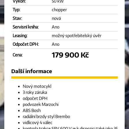
Výkon:
50 kW
Typ:
chopper
Stav:
nová
Servisní kniha:
Ano
Leasing:
možný spotřebitelský úvěr
Odpočet DPH:
Ano
179 900 Kč
Cena:
Další informace
Nový motocykl
3 roky záruka
odpočet DPH
podvozek Marzochi
ABS Bosh
radiální brzdy styl Brembo
vidlicový 4 válec
kontrola trakce SRV 600 V je k dispozici také jako 35