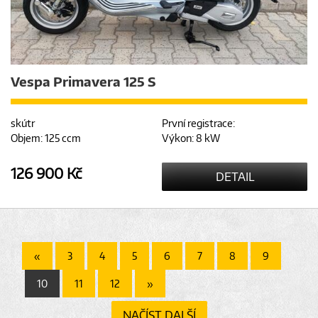
Vespa Primavera 125 S
skútr
První registrace:
Objem: 125 ccm
Výkon: 8 kW
126 900 Kč
DETAIL
«
3
4
5
6
7
8
9
10
11
12
»
NAČÍST DALŠÍ