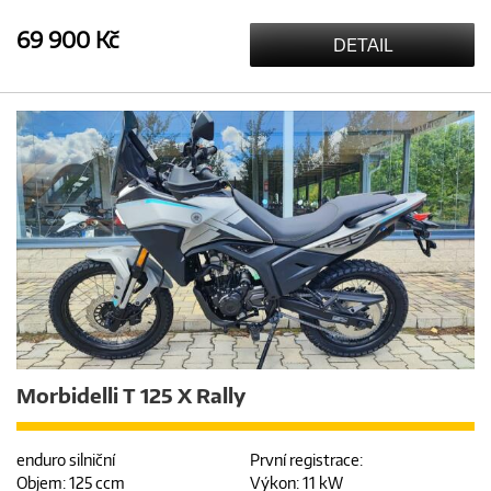
69 900 Kč
DETAIL
Morbidelli T 125 X Rally
enduro silniční
První registrace:
Objem: 125 ccm
Výkon: 11 kW