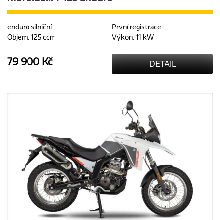
enduro silniční
První registrace:
Objem: 125 ccm
Výkon: 11 kW
79 900 Kč
DETAIL