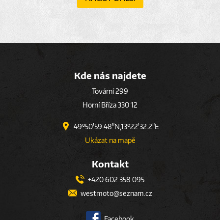
Kde nás najdete
Tovární 299
Horní Bříza 330 12
49°50'59.48"N,13°22'32.2"E
Ukázat na mapě
Kontakt
+420 602 358 095
westmoto@seznam.cz
Facebook