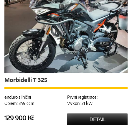
Morbidelli T 325
enduro silniční
První registrace:
Objem: 349 ccm
Výkon: 31 kW
129 900 Kč
DETAIL