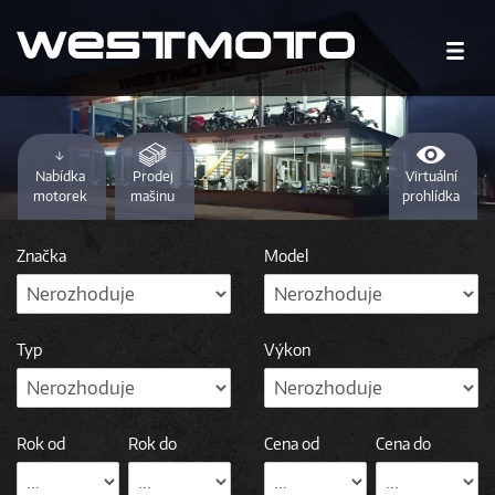
↓
Nabídka
Prodej
Virtuální
motorek
mašinu
prohlídka
Značka
Model
Typ
Výkon
Rok od
Rok do
Cena od
Cena do