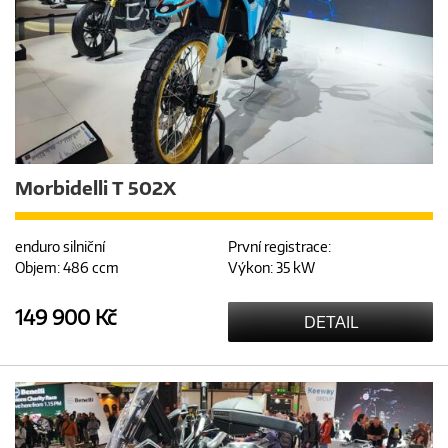
Morbidelli T 502X
enduro silniční
První registrace:
Objem: 486 ccm
Výkon: 35 kW
149 900 Kč
DETAIL